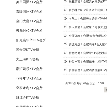
眼花缭乱！合肥美女最多的KT
英皇国际KTV会所
合肥哪个KTV陪酒公主玩得开
泰隆国际KTV会所
名气大！合肥美女选秀KTV会
金门大唐KTV会所
男人最爱！合肥妹子可以大选的
云鼎时代KTV会所
全面体验！合肥ktv高台玩法
阳光嘉年华KTV会所
资源海选！合肥高端T台大选K
紫金花KTV会所
特色绝对！合肥荤KTV耍女娃
大上海KTV会所
种类丰富！合肥低端中档KTV
豪汇娱乐KTV会所
价格靠谱！合肥消费低的KTV
花样年华KTV会所
共383条 每页20条 页次：1/20
皇家永利KTV会所
姚江会KTV会所