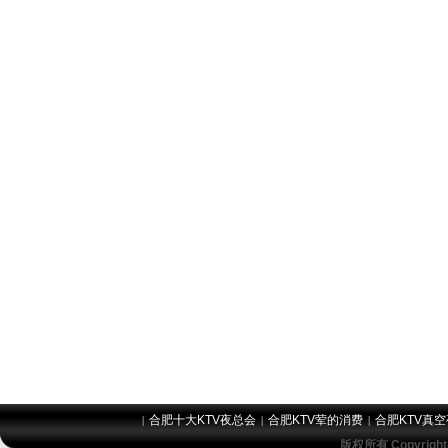
合肥十大KTV夜总会
合肥KTV荤的消费
合肥KTV真
|
|
|
版权所有 Copyri