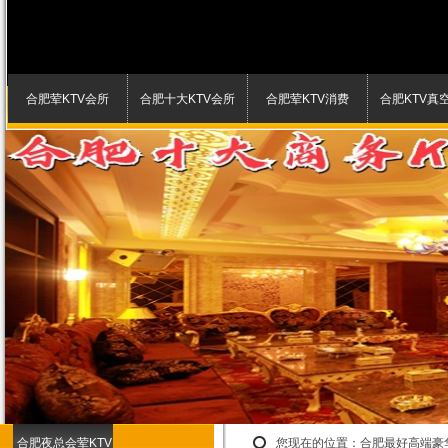
合肥荤KTV会所
合肥十大KTV会所
合肥荤KTV消费
合肥KTV真
合肥夜总会荤KTV
您现在的位置：
合肥最好高端豪