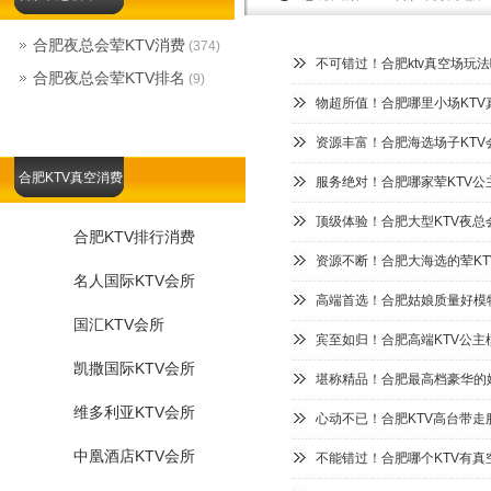
合肥夜总会荤KTV消费
(374)
不可错过！合肥ktv真空场玩
合肥夜总会荤KTV排名
(9)
物超所值！合肥哪里小场KTV
资源丰富！合肥海选场子KTV
合肥KTV真空消费
服务绝对！合肥哪家荤KTV公
顶级体验！合肥大型KTV夜总
合肥KTV排行消费
资源不断！合肥大海选的荤KT
名人国际KTV会所
高端首选！合肥姑娘质量好模特
国汇KTV会所
宾至如归！合肥高端KTV公主
凯撒国际KTV会所
堪称精品！合肥最高档豪华的娱
维多利亚KTV会所
心动不已！合肥KTV高台带走
中凰酒店KTV会所
不能错过！合肥哪个KTV有真